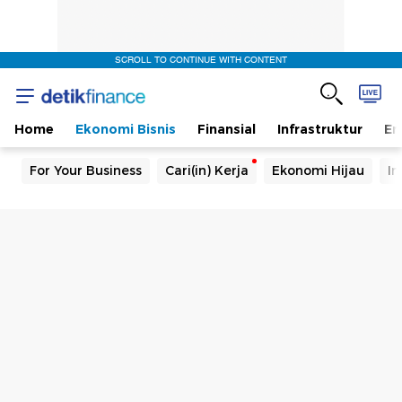
SCROLL TO CONTINUE WITH CONTENT
Home
Ekonomi Bisnis
Finansial
Infrastruktur
En
For Your Business
Cari(in) Kerja
Ekonomi Hijau
In