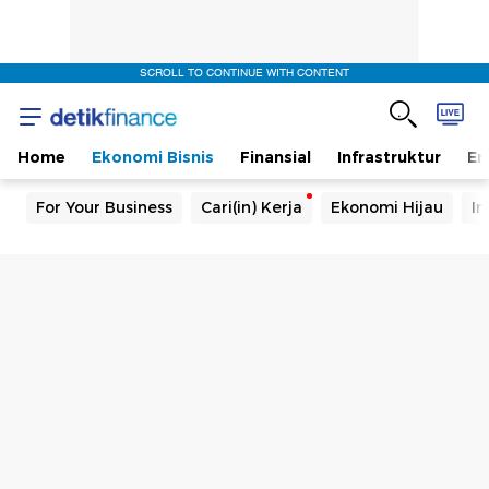
SCROLL TO CONTINUE WITH CONTENT
Home
Ekonomi Bisnis
Finansial
Infrastruktur
En
For Your Business
Cari(in) Kerja
Ekonomi Hijau
In