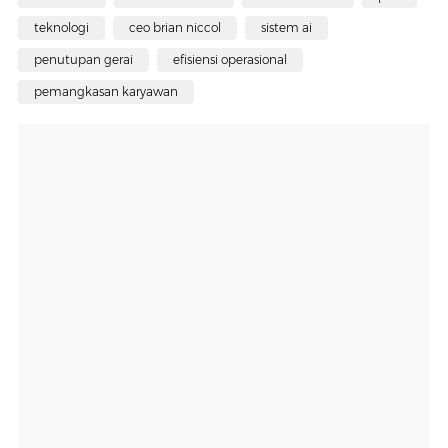
teknologi
ceo brian niccol
sistem ai
penutupan gerai
efisiensi operasional
pemangkasan karyawan