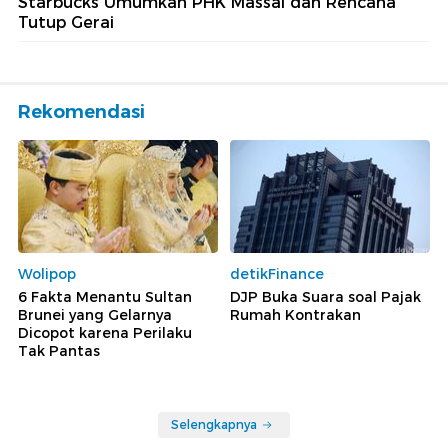
Starbucks Umumkan PHK Massal dan Rencana
Tutup Gerai
Rekomendasi
Wolipop
detikFinance
6 Fakta Menantu Sultan
DJP Buka Suara soal Pajak
Brunei yang Gelarnya
Rumah Kontrakan
Dicopot karena Perilaku
Tak Pantas
Selengkapnya