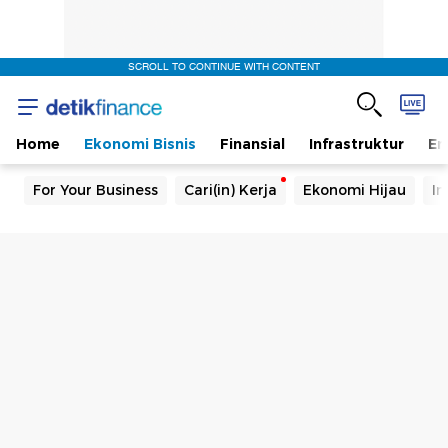
SCROLL TO CONTINUE WITH CONTENT
Home
Ekonomi Bisnis
Finansial
Infrastruktur
En
For Your Business
Cari(in) Kerja
Ekonomi Hijau
In