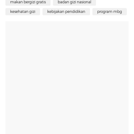
makan bergizi gratis
badan gizi nasional
kesehatan gizi
kebijakan pendidikan
program mbg