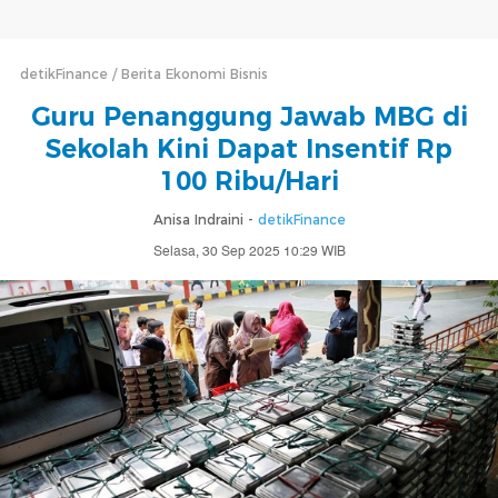
detikFinance
Berita Ekonomi Bisnis
Guru Penanggung Jawab MBG di
Sekolah Kini Dapat Insentif Rp
100 Ribu/Hari
Anisa Indraini -
detikFinance
Selasa, 30 Sep 2025 10:29 WIB