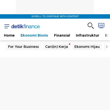
SCROLL TO CONTINUE WITH CONTENT
Home
Ekonomi Bisnis
Finansial
Infrastruktur
En
For Your Business
Cari(in) Kerja
Ekonomi Hijau
In