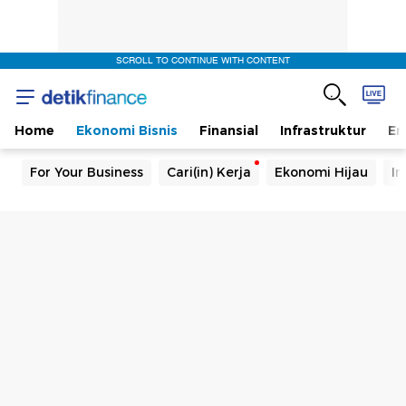
SCROLL TO CONTINUE WITH CONTENT
Home
Ekonomi Bisnis
Finansial
Infrastruktur
En
For Your Business
Cari(in) Kerja
Ekonomi Hijau
In