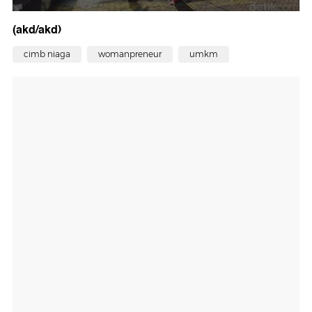
(akd/akd)
cimb niaga
womanpreneur
umkm