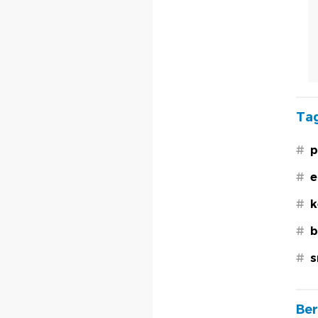
Tag
#
p
#
e
#
k
#
b
#
s
Ber