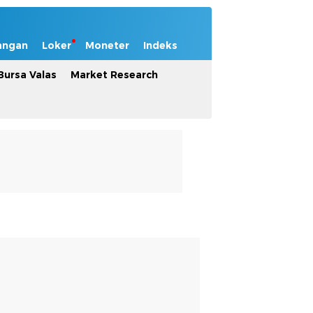
angan
Loker
Moneter
Indeks
Bursa Valas
Market Research