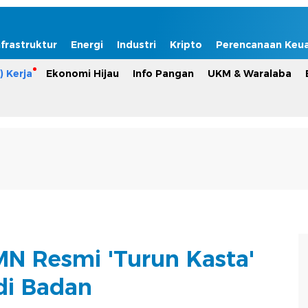
nfrastruktur
Energi
Industri
Kripto
Perencanaan Keu
) Kerja
Ekonomi Hijau
Info Pangan
UKM & Waralaba
N Resmi 'Turun Kasta'
di Badan