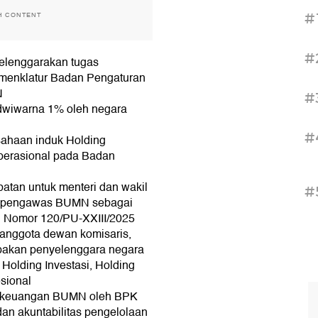
#
H CONTENT
#
yelenggarakan tugas
menklatur Badan Pengaturan
N
#
 dwiwarna 1% oleh negara
#
sahaan induk Holding
operasional pada Badan
batan untuk menteri dan wakil
#
an pengawas BUMN sebagai
si Nomor 120/PU-XXIII/2025
 anggota dewan komisaris,
akan penyelenggara negara
Holding Investasi, Holding
esional
n keuangan BUMN oleh BPK
an akuntabilitas pengelolaan