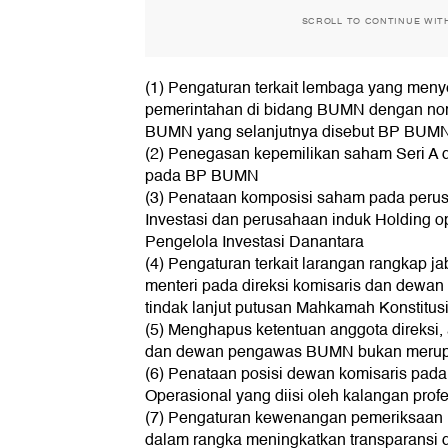
SCROLL TO CONTINUE WIT
(1) Pengaturan terkait lembaga yang men
pemerintahan di bidang BUMN dengan no
BUMN yang selanjutnya disebut BP BUM
(2) Penegasan kepemilikan saham Seri A
pada BP BUMN
(3) Penataan komposisi saham pada peru
Investasi dan perusahaan induk Holding 
Pengelola Investasi Danantara
(4) Pengaturan terkait larangan rangkap ja
menteri pada direksi komisaris dan dew
tindak lanjut putusan Mahkamah Konstitu
(5) Menghapus ketentuan anggota direksi,
dan dewan pengawas BUMN bukan merup
(6) Penataan posisi dewan komisaris pada 
Operasional yang diisi oleh kalangan prof
(7) Pengaturan kewenangan pemeriksaa
dalam rangka meningkatkan transparansi d