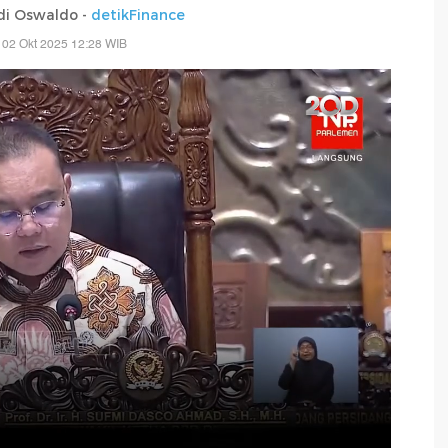
di Oswaldo -
detikFinance
 02 Okt 2025 12:28 WIB