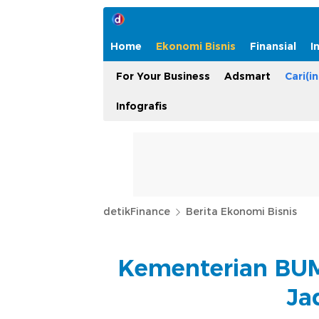
Home
Ekonomi Bisnis
Finansial
I
For Your Business
Adsmart
Cari(in
Infografis
detikFinance
Berita Ekonomi Bisnis
Kementerian BUM
Ja