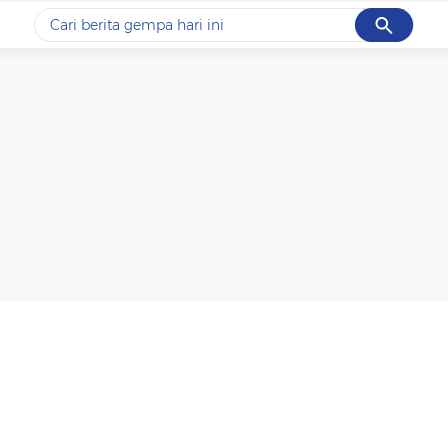
Cancel
Yang sedang ramai dicari
#1
gempa hari ini
#2
demo
#3
gempa
#4
iran
#5
prabowo
Promoted
Terakhir yang dicari
Loading...