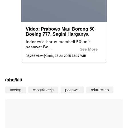
(shc/kil)
boeing
mogok kerja
pegawai
rekrutmen