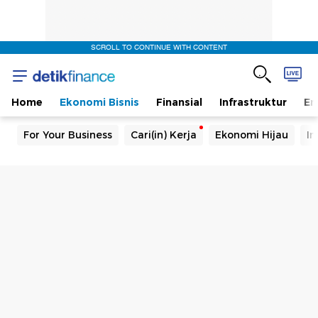
SCROLL TO CONTINUE WITH CONTENT
Home
Ekonomi Bisnis
Finansial
Infrastruktur
En
For Your Business
Cari(in) Kerja
Ekonomi Hijau
In