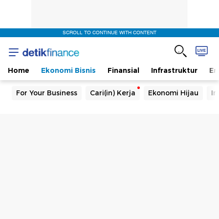
SCROLL TO CONTINUE WITH CONTENT
Home
Ekonomi Bisnis
Finansial
Infrastruktur
En
For Your Business
Cari(in) Kerja
Ekonomi Hijau
In