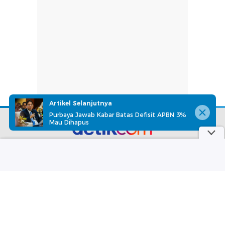
Artikel Selanjutnya
Purbaya Jawab Kabar Batas Defisit APBN 3%
Mau Dihapus
part of
Redaksi
Pedoman Media Siber
Karir
Kotak Pos
Info Iklan
Privacy Policy
Disclaimer