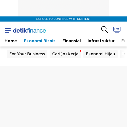
SCROLL TO CONTINUE WITH CONTENT
Home
Ekonomi Bisnis
Finansial
Infrastruktur
En
For Your Business
Cari(in) Kerja
Ekonomi Hijau
In