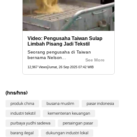
(hns/hns)
produk china
busana muslim
pasar indonesia
industri tekstil
kementerian keuangan
purbaya yudhi sadewa
persaingan pasar
barang ilegal
dukungan industri lokal