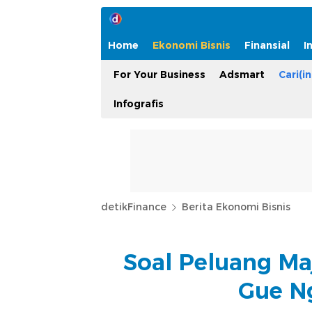
Home
Ekonomi Bisnis
Finansial
I
For Your Business
Adsmart
Cari(in
Infografis
detikFinance
Berita Ekonomi Bisnis
Soal Peluang Ma
Gue Ng