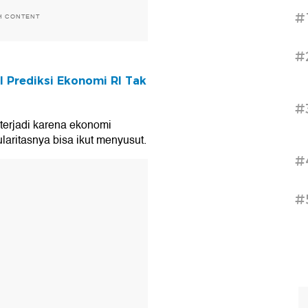
#
H CONTENT
#
 Prediksi Ekonomi RI Tak
#
 terjadi karena ekonomi
aritasnya bisa ikut menyusut.
#
T
#