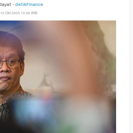
dayat -
detikFinance
 10 Okt 2025 10:36 WIB