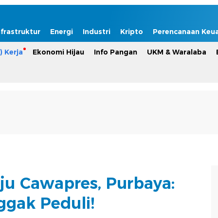
nfrastruktur
Energi
Industri
Kripto
Perencanaan Keu
) Kerja
Ekonomi Hijau
Info Pangan
UKM & Waralaba
ju Cawapres, Purbaya:
gak Peduli!