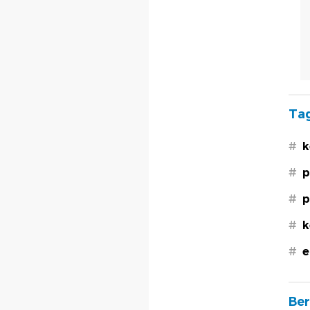
Tag
#
k
#
p
#
p
#
k
#
e
Ber