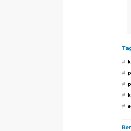
Tag
#
k
#
p
#
p
#
k
#
e
Ber