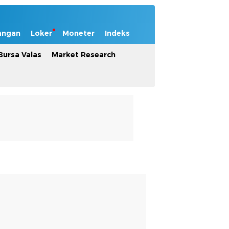
angan
Loker
Moneter
Indeks
Bursa Valas
Market Research