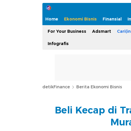
Home
Ekonomi Bisnis
Finansial
I
For Your Business
Adsmart
Cari(in
Infografis
detikFinance
Berita Ekonomi Bisnis
Beli Kecap di T
Mur