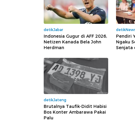
detikJabar
detikNew
Indonesia Gugur di AFF 2026,
Pendiri 
Netizen Kanada Bela John
Ngaku S
Herdman
Senjata 
detikJateng
Brutalnya Taufik-Didit Habisi
Bos Konter Ambarawa Pakai
Palu