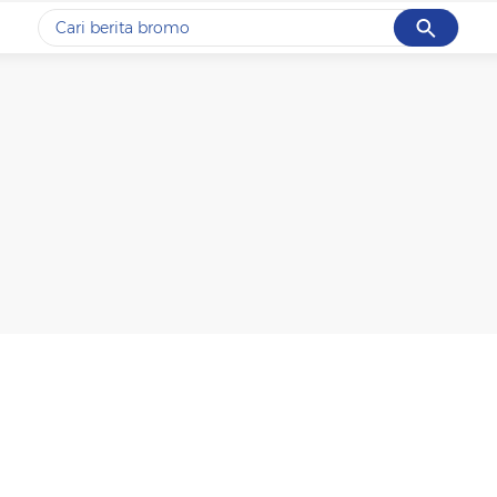
Cancel
Yang sedang ramai dicari
#1
ketik
#2
bromo
#3
streaming motogp
#4
prabowo
#5
data live draw sgp
Promoted
Terakhir yang dicari
Loading...