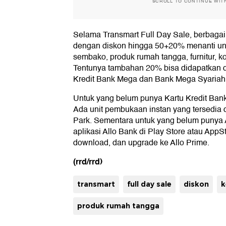
SCROLL TO CONTINUE WIT
Selama Transmart Full Day Sale, berbagai
dengan diskon hingga 50+20% menanti unt
sembako, produk rumah tangga, furnitur, ko
Tentunya tambahan 20% bisa didapatkan d
Kredit Bank Mega dan Bank Mega Syariah
Untuk yang belum punya Kartu Kredit Bank
Ada unit pembukaan instan yang tersedia d
Park. Sementara untuk yang belum punya 
aplikasi Allo Bank di Play Store atau AppSto
download, dan upgrade ke Allo Prime.
(rrd/rrd)
transmart
full day sale
diskon
k
produk rumah tangga