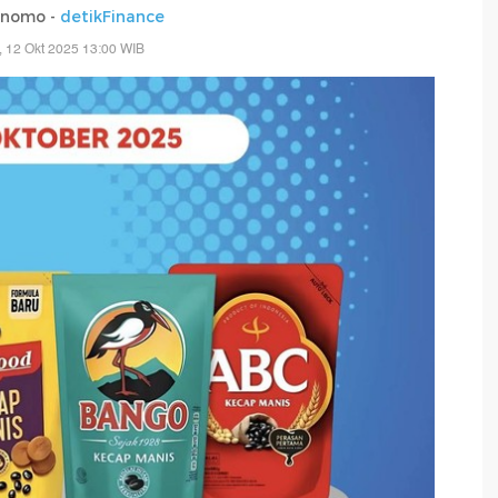
rnomo -
detikFinance
 12 Okt 2025 13:00 WIB