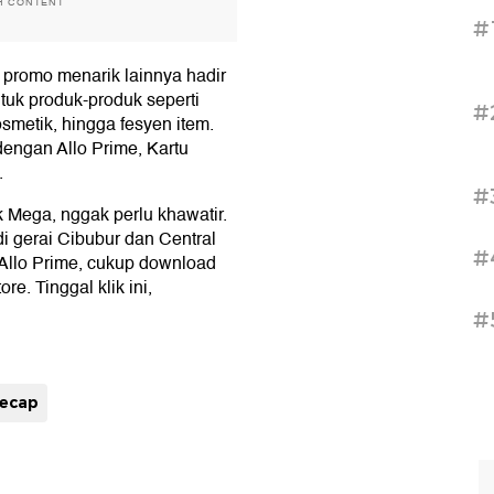
H CONTENT
#
 promo menarik lainnya hadir
uk produk-produk seperti
#
smetik, hingga fesyen item.
engan Allo Prime, Kartu
.
#
 Mega, nggak perlu khawatir.
i gerai Cibubur dan Central
#
Allo Prime, cukup download
re. Tinggal klik ini,
#
ecap