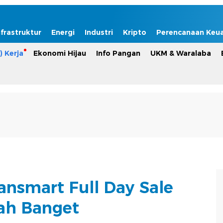
nfrastruktur
Energi
Industri
Kripto
Perencanaan Keu
) Kerja
Ekonomi Hijau
Info Pangan
UKM & Waralaba
ransmart Full Day Sale
ah Banget