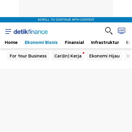
SCROLL TO CONTINUE WITH CONTENT
Home
Ekonomi Bisnis
Finansial
Infrastruktur
En
For Your Business
Cari(in) Kerja
Ekonomi Hijau
In