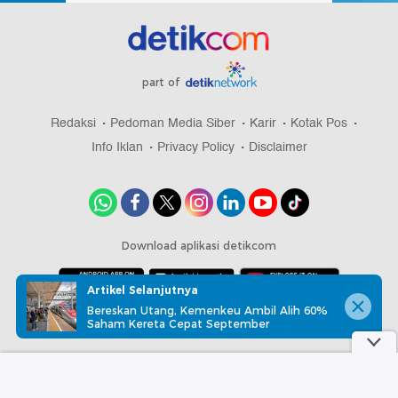
part of
Redaksi
Pedoman Media Siber
Karir
Kotak Pos
Info Iklan
Privacy Policy
Disclaimer
Download aplikasi detikcom
Artikel Selanjutnya
Bereskan Utang, Kemenkeu Ambil Alih 60%
Copyright @ 2026 detikcom, All right reserved
Saham Kereta Cepat September