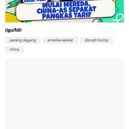
(igo/fdl)
perang dagang
amerika serikat
donald trump
china