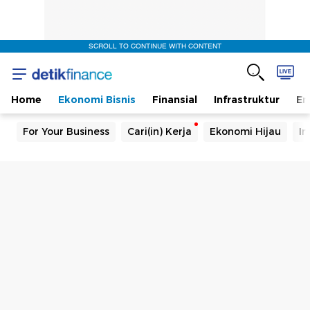
SCROLL TO CONTINUE WITH CONTENT
Home
Ekonomi Bisnis
Finansial
Infrastruktur
En
For Your Business
Cari(in) Kerja
Ekonomi Hijau
In