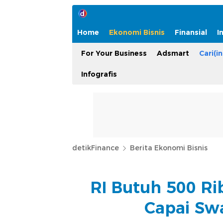
Home
Ekonomi Bisnis
Finansial
I
For Your Business
Adsmart
Cari(in
Infografis
detikFinance
Berita Ekonomi Bisnis
RI Butuh 500 Ri
Capai Sw