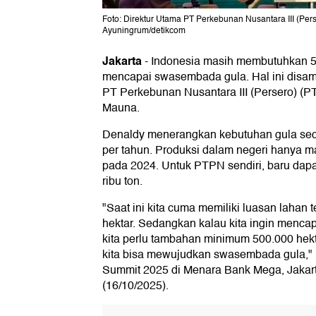
Foto: Direktur Utama PT Perkebunan Nusantara III (Per
Ayuningrum/detikcom
Jakarta
-
Indonesia masih membutuhkan 50
mencapai swasembada gula. Hal ini disam
PT Perkebunan Nusantara III (Persero) (P
Mauna.
Denaldy menerangkan kebutuhan gula secar
per tahun. Produksi dalam negeri hanya m
pada 2024. Untuk PTPN sendiri, baru dapat
ribu ton.
"Saat ini kita cuma memiliki luasan lahan te
hektar. Sedangkan kalau kita ingin mencapa
kita perlu tambahan minimum 500.000 hekt
kita bisa mewujudkan swasembada gula," 
Summit 2025 di Menara Bank Mega, Jakart
(16/10/2025).