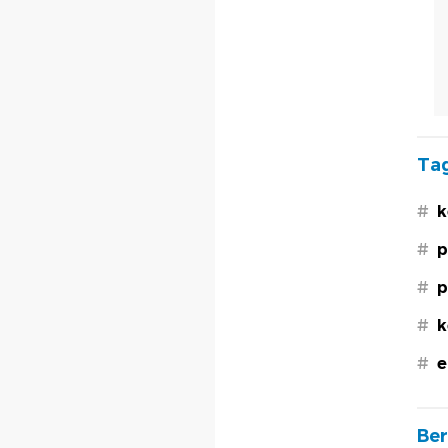
Tag
#
k
#
p
#
p
#
k
#
e
Ber