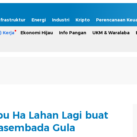
nfrastruktur
Energi
Industri
Kripto
Perencanaan Keu
) Kerja
Ekonomi Hijau
Info Pangan
UKM & Waralaba
bu Ha Lahan Lagi buat
asembada Gula