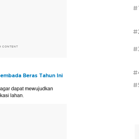
#
#
H CONTENT
#
#
sembada Beras Tahun Ini
#
i agar dapat mewujudkan
kasi lahan.
T