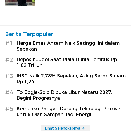
Berita Terpopuler
#1
Harga Emas Antam Naik Setinggi Ini dalam
Sepekan
#2
Deposit Judol Saat Piala Dunia Tembus Rp
1,02 Triliun!
#3
IHSG Naik 2,78% Sepekan, Asing Serok Saham
Rp 1,24 T
#4
Tol Jogja-Solo Dibuka Libur Nataru 2027,
Begini Progresnya
#5
Kemenko Pangan Dorong Teknologi Pirolisis
untuk Olah Sampah Jadi Energi
Lihat Selengkapnya