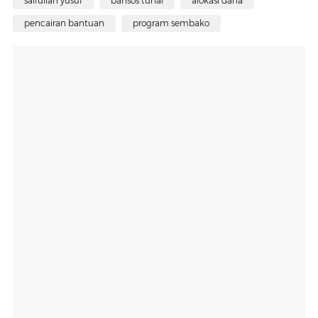
saifullah yusuf
bansos tunai
alokasi dana
pencairan bantuan
program sembako