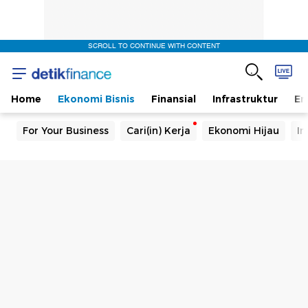
SCROLL TO CONTINUE WITH CONTENT
Home
Ekonomi Bisnis
Finansial
Infrastruktur
En
For Your Business
Cari(in) Kerja
Ekonomi Hijau
In