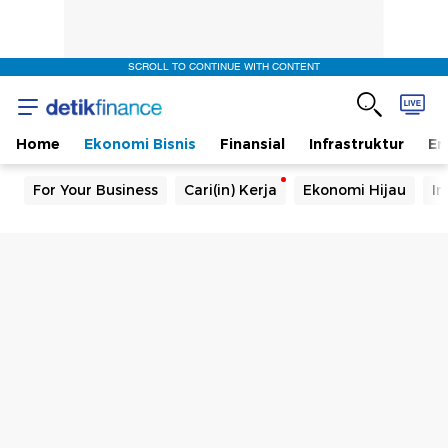
SCROLL TO CONTINUE WITH CONTENT
Home
Ekonomi Bisnis
Finansial
Infrastruktur
En
For Your Business
Cari(in) Kerja
Ekonomi Hijau
In