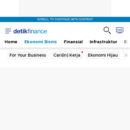
SCROLL TO CONTINUE WITH CONTENT
Home
Ekonomi Bisnis
Finansial
Infrastruktur
En
For Your Business
Cari(in) Kerja
Ekonomi Hijau
In