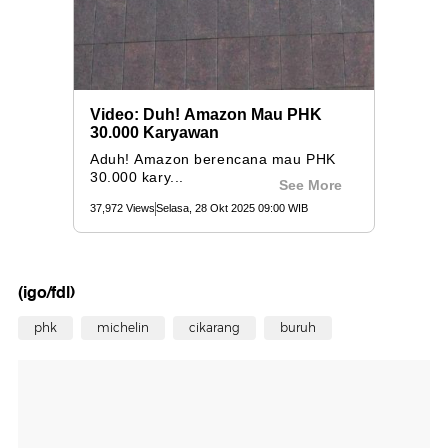
(igo/fdl)
phk
michelin
cikarang
buruh