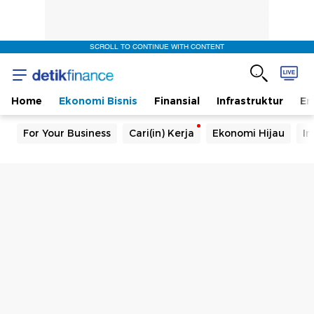
SCROLL TO CONTINUE WITH CONTENT
Home
Ekonomi Bisnis
Finansial
Infrastruktur
En
For Your Business
Cari(in) Kerja
Ekonomi Hijau
In