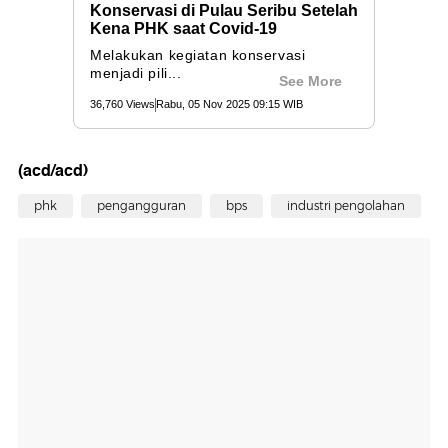
(acd/acd)
phk
pengangguran
bps
industri pengolahan