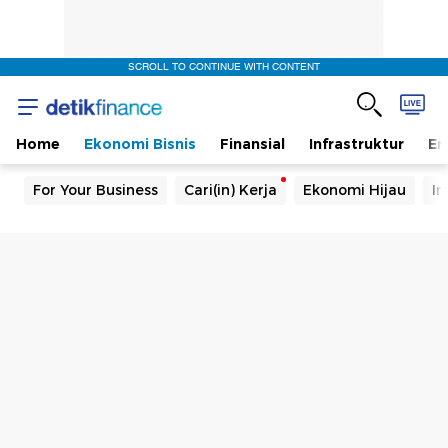
SCROLL TO CONTINUE WITH CONTENT
Home
Ekonomi Bisnis
Finansial
Infrastruktur
En
For Your Business
Cari(in) Kerja
Ekonomi Hijau
In