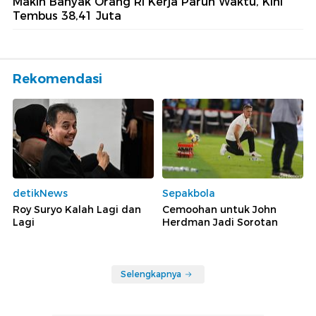
Makin Banyak Orang RI Kerja Paruh Waktu, Kini
Tembus 38,41 Juta
Rekomendasi
detikNews
Sepakbola
Roy Suryo Kalah Lagi dan
Cemoohan untuk John
Lagi
Herdman Jadi Sorotan
Selengkapnya