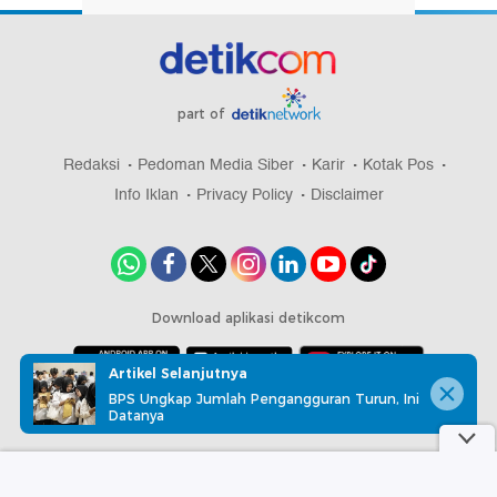
part of
Redaksi
Pedoman Media Siber
Karir
Kotak Pos
Info Iklan
Privacy Policy
Disclaimer
Download aplikasi detikcom
Artikel Selanjutnya
BPS Ungkap Jumlah Pengangguran Turun, Ini
Copyright @ 2026 detikcom, All right reserved
Datanya