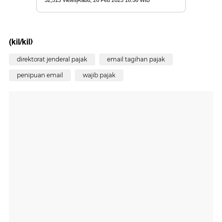
(kil/kil)
direktorat jenderal pajak
email tagihan pajak
penipuan email
wajib pajak