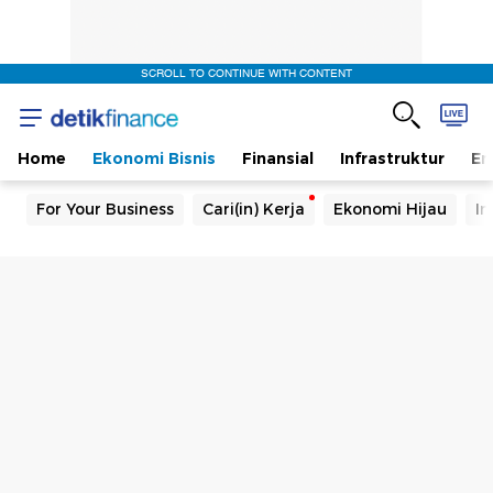
SCROLL TO CONTINUE WITH CONTENT
Home
Ekonomi Bisnis
Finansial
Infrastruktur
En
For Your Business
Cari(in) Kerja
Ekonomi Hijau
In