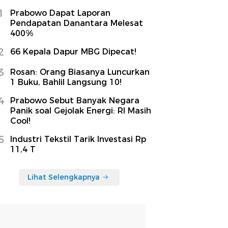
1
Prabowo Dapat Laporan
Pendapatan Danantara Melesat
400%
2
66 Kepala Dapur MBG Dipecat!
3
Rosan: Orang Biasanya Luncurkan
1 Buku, Bahlil Langsung 10!
4
Prabowo Sebut Banyak Negara
Panik soal Gejolak Energi: RI Masih
Cool!
5
Industri Tekstil Tarik Investasi Rp
11,4 T
Lihat Selengkapnya