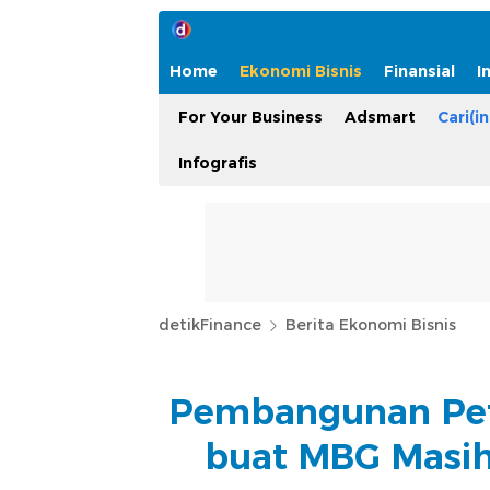
Home
Ekonomi Bisnis
Finansial
I
For Your Business
Adsmart
Cari(in
Infografis
detikFinance
Berita Ekonomi Bisnis
Pembangunan Pet
buat MBG Masih