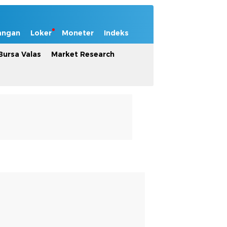
angan
Loker
Moneter
Indeks
Bursa Valas
Market Research