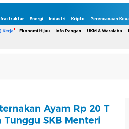
nfrastruktur
Energi
Industri
Kripto
Perencanaan Keu
) Kerja
Ekonomi Hijau
Info Pangan
UKM & Waralaba
ernakan Ayam Rp 20 T
 Tunggu SKB Menteri