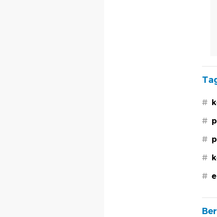
Tag
#
k
#
p
#
p
#
k
#
e
Ber