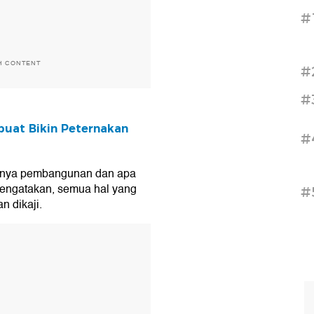
#
H CONTENT
#
#
 buat Bikin Peternakan
#
ainya pembangunan dan apa
 mengatakan, semua hal yang
#
 dikaji.
T