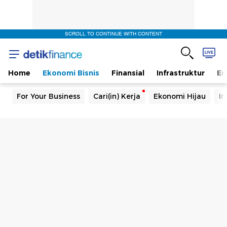
SCROLL TO CONTINUE WITH CONTENT
Home
Ekonomi Bisnis
Finansial
Infrastruktur
En
For Your Business
Cari(in) Kerja
Ekonomi Hijau
In