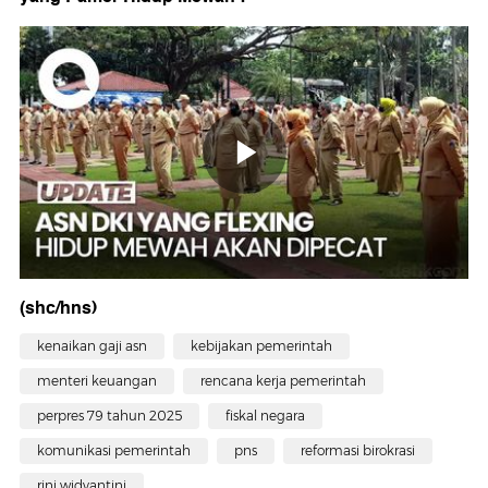
(shc/hns)
kenaikan gaji asn
kebijakan pemerintah
menteri keuangan
rencana kerja pemerintah
perpres 79 tahun 2025
fiskal negara
komunikasi pemerintah
pns
reformasi birokrasi
rini widyantini