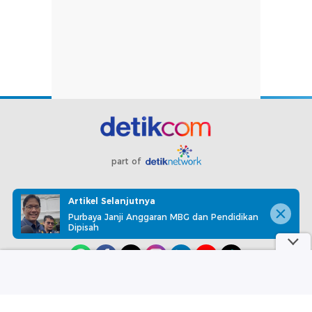
part of
Redaksi
Pedoman Media Siber
Karir
Kotak Pos
Artikel Selanjutnya
Info Iklan
Privacy Policy
Disclaimer
Purbaya Janji Anggaran MBG dan Pendidikan
Dipisah
Download aplikasi detikcom