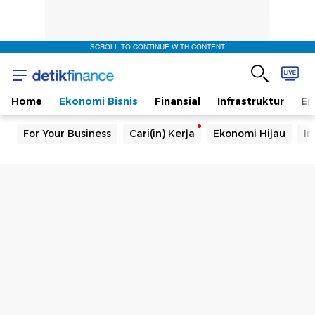
SCROLL TO CONTINUE WITH CONTENT
Home
Ekonomi Bisnis
Finansial
Infrastruktur
En
For Your Business
Cari(in) Kerja
Ekonomi Hijau
In