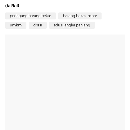
(kil/kil)
pedagang barang bekas
barang bekas impor
umkm
dpr ri
solusi jangka panjang