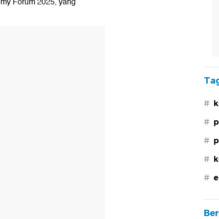
omy Forum 2025, yang
Tag
#
k
#
p
#
p
#
k
#
e
Ber