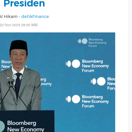
i Presiden
 Al Hikam -
detikFinance
 22 Nov 2025 08:00 WIB