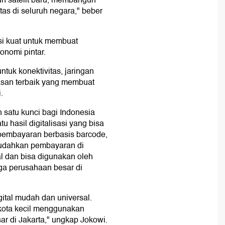
n satelit baru, membangun
tas di seluruh negara," beber
si kuat untuk membuat
onomi pintar.
ntuk konektivitas, jaringan
alasan terbaik yang membuat
.
h satu kunci bagi Indonesia
u hasil digitalisasi yang bisa
 pembayaran berbasis barcode,
udahkan pembayaran di
al dan bisa digunakan oleh
gga perusahaan besar di
tal mudah dan universal.
i kota kecil menggunakan
r di Jakarta," ungkap Jokowi.