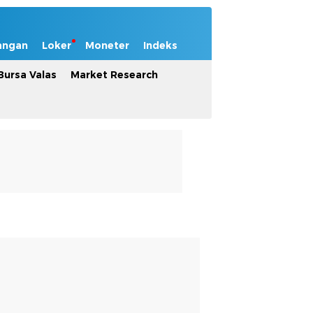
angan
Loker
Moneter
Indeks
Bursa Valas
Market Research