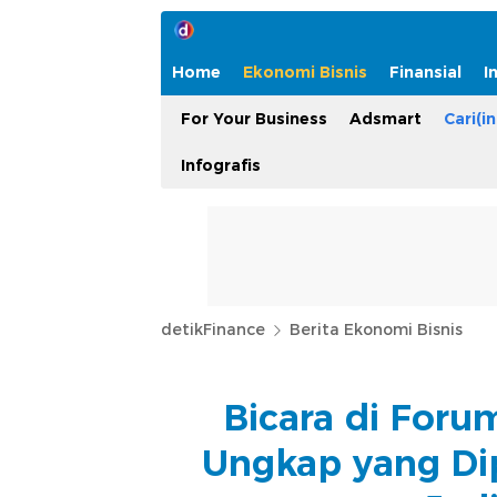
Home
Ekonomi Bisnis
Finansial
I
For Your Business
Adsmart
Cari(in
Infografis
detikFinance
Berita Ekonomi Bisnis
Bicara di Foru
Ungkap yang Dip