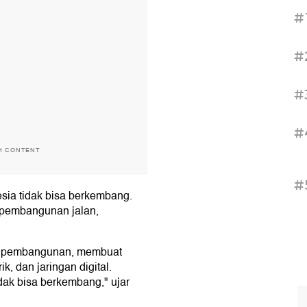
#
#
#
#
H CONTENT
#
esia tidak bisa berkembang.
i pembangunan jalan,
ya pembangunan, membuat
k, dan jaringan digital.
idak bisa berkembang," ujar