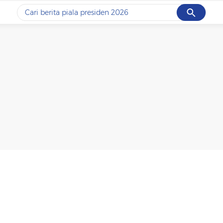
Cancel
Yang sedang ramai dicari
#1
data live draw sgp
#2
piala presiden 2026
#3
prabowo
#4
iran
#5
gempa hari ini
Promoted
Terakhir yang dicari
Loading...