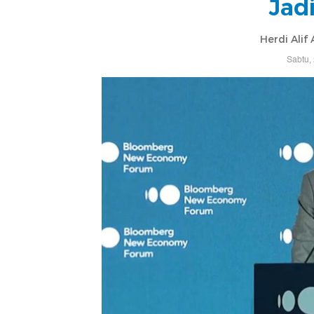
Jad
Herdi Alif
Sabtu,