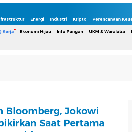
nfrastruktur
Energi
Industri
Kripto
Perencanaan Keu
) Kerja
Ekonomi Hijau
Info Pangan
UKM & Waralaba
m Bloomberg, Jokowi
ikirkan Saat Pertama