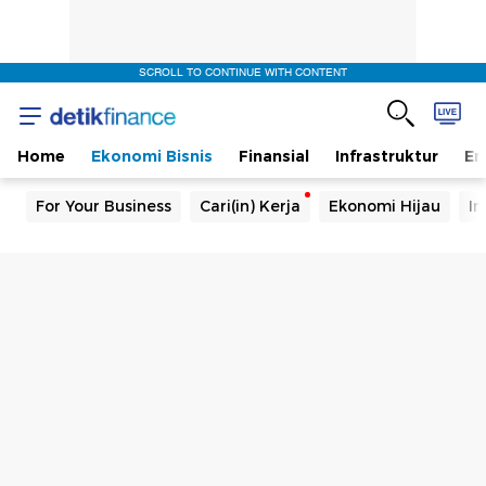
SCROLL TO CONTINUE WITH CONTENT
Home
Ekonomi Bisnis
Finansial
Infrastruktur
En
For Your Business
Cari(in) Kerja
Ekonomi Hijau
In