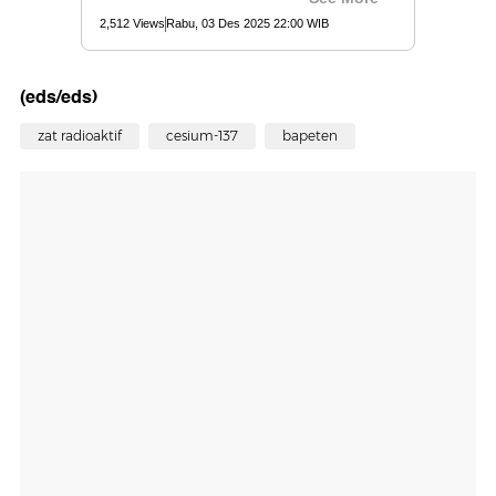
(eds/eds)
zat radioaktif
cesium-137
bapeten