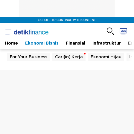
SCROLL TO CONTINUE WITH CONTENT
Home
Ekonomi Bisnis
Finansial
Infrastruktur
En
For Your Business
Cari(in) Kerja
Ekonomi Hijau
In