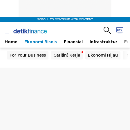
SCROLL TO CONTINUE WITH CONTENT
Home
Ekonomi Bisnis
Finansial
Infrastruktur
En
For Your Business
Cari(in) Kerja
Ekonomi Hijau
In