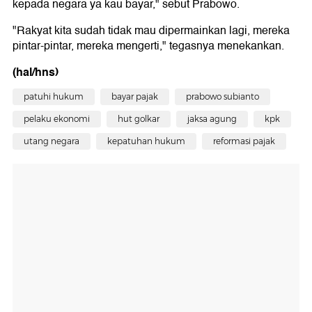
kepada negara ya kau bayar," sebut Prabowo.
"Rakyat kita sudah tidak mau dipermainkan lagi, mereka
pintar-pintar, mereka mengerti," tegasnya menekankan.
(hal/hns)
patuhi hukum
bayar pajak
prabowo subianto
pelaku ekonomi
hut golkar
jaksa agung
kpk
utang negara
kepatuhan hukum
reformasi pajak