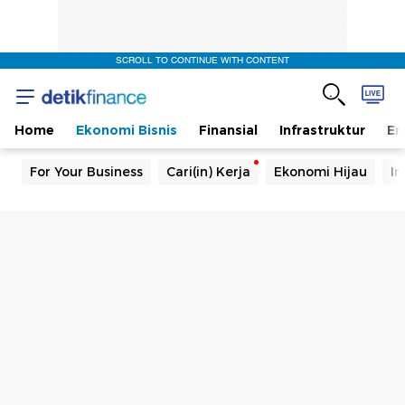
SCROLL TO CONTINUE WITH CONTENT
Home
Ekonomi Bisnis
Finansial
Infrastruktur
En
For Your Business
Cari(in) Kerja
Ekonomi Hijau
In