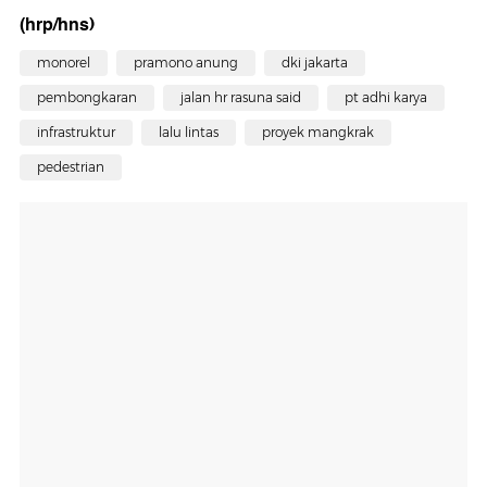
(hrp/hns)
monorel
pramono anung
dki jakarta
pembongkaran
jalan hr rasuna said
pt adhi karya
infrastruktur
lalu lintas
proyek mangkrak
pedestrian