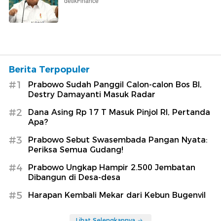
detikFinance
Berita Terpopuler
#1
Prabowo Sudah Panggil Calon-calon Bos BI,
Destry Damayanti Masuk Radar
#2
Dana Asing Rp 17 T Masuk Pinjol RI, Pertanda
Apa?
#3
Prabowo Sebut Swasembada Pangan Nyata:
Periksa Semua Gudang!
#4
Prabowo Ungkap Hampir 2.500 Jembatan
Dibangun di Desa-desa
#5
Harapan Kembali Mekar dari Kebun Bugenvil
Lihat Selengkapnya