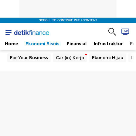
SCROLL TO CONTINUE WITH CONTENT
Home
Ekonomi Bisnis
Finansial
Infrastruktur
En
For Your Business
Cari(in) Kerja
Ekonomi Hijau
In