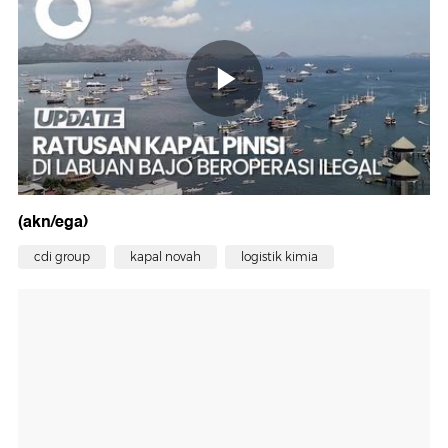
(akn/ega)
cdi group
kapal novah
logistik kimia