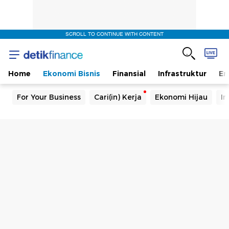
SCROLL TO CONTINUE WITH CONTENT
Home
Ekonomi Bisnis
Finansial
Infrastruktur
En
For Your Business
Cari(in) Kerja
Ekonomi Hijau
In