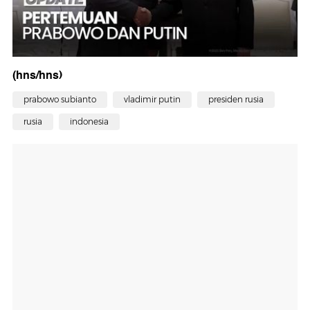
(hns/hns)
prabowo subianto
vladimir putin
presiden rusia
rusia
indonesia