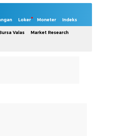
angan
Loker
Moneter
Indeks
Bursa Valas
Market Research