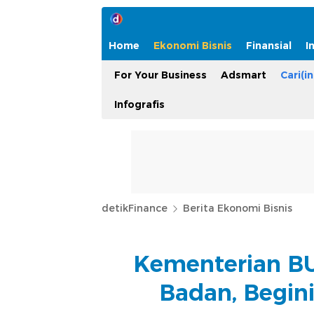
Home
Ekonomi Bisnis
Finansial
I
For Your Business
Adsmart
Cari(in
Infografis
detikFinance
Berita Ekonomi Bisnis
Kementerian BU
Badan, Begin