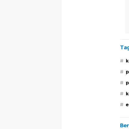
Tag
#
k
#
p
#
p
#
k
#
e
Ber