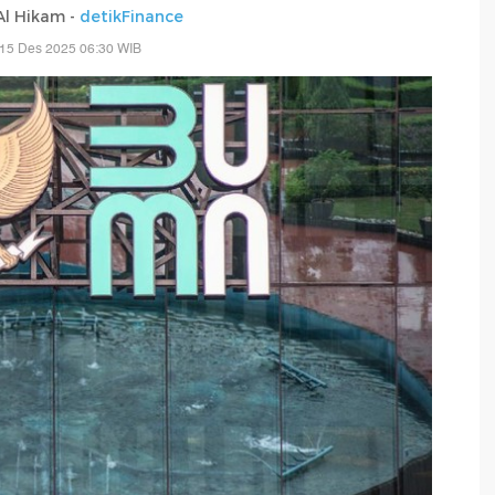
 Al Hikam -
detikFinance
 15 Des 2025 06:30 WIB