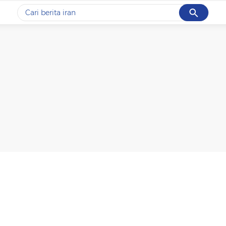
Cancel
Yang sedang ramai dicari
#1
gempa hari ini
#2
gempa
#3
prabowo
#4
iran
#5
demo
Promoted
Terakhir yang dicari
Loading...