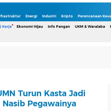
nfrastruktur
Energi
Industri
Kripto
Perencanaan Keu
) Kerja
Ekonomi Hijau
Info Pangan
UKM & Waralaba
MN Turun Kasta Jadi
i Nasib Pegawainya