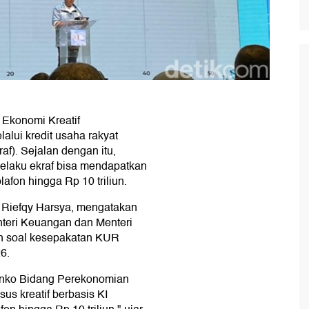
 Ekonomi Kreatif
lui kredit usaha rakyat
af). Sejalan dengan itu,
elaku ekraf bisa mendapatkan
afon hingga Rp 10 triliun.
u Riefqy Harsya, mengatakan
teri Keuangan dan Menteri
n soal kesepakatan KUR
6.
nko Bidang Perekonomian
us kreatif berbasis KI