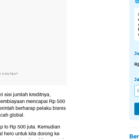
J
R
H CONTENT
J
 sisi jumlah kreditnya,
n pembiayaan mencapai Rp 500
rintah berharap pelaku bisnis
ncah global.
up to Rp 500 juta. Kemudian
al hero untuk kita dorong ke
Ber