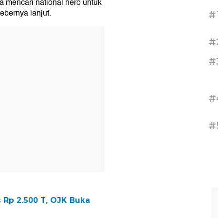
a mencari national hero untuk
ebernya lanjut.
#
T
#
#
#
#
 Rp 2.500 T, OJK Buka