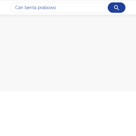
Cancel
Yang sedang ramai dicari
#1
gempa hari ini
#2
gempa
#3
prabowo
#4
iran
#5
demo
Promoted
Terakhir yang dicari
Loading...