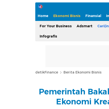
Home
Ekonomi Bisnis
Finansial
I
For Your Business
Adsmart
Cari(in
Infografis
detikFinance
Berita Ekonomi Bisnis
Pemerintah Baka
Ekonomi Krea