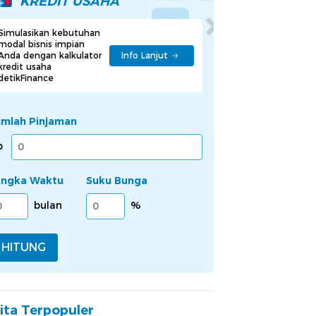
KREDIT USAHA
Simulasikan kebutuhan
modal bisnis impian
Anda dengan kalkulator
Info Lanjut
kredit usaha
detikFinance
umlah Pinjaman
p
angka Waktu
Suku Bunga
bulan
%
HITUNG
ita Terpopuler