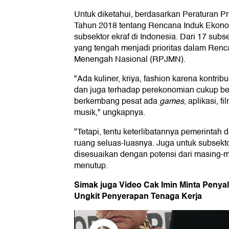
Untuk diketahui, berdasarkan Peraturan Pr
Tahun 2018 tentang Rencana Induk Ekonom
subsektor ekraf di Indonesia. Dari 17 subse
yang tengah menjadi prioritas dalam Re
Menengah Nasional (RPJMN).
"Ada kuliner, kriya, fashion karena kontri
dan juga terhadap perekonomian cukup bes
berkembang pesat ada
games
, aplikasi, f
musik," ungkapnya.
"Tetapi, tentu keterlibatannya pemerintah 
ruang seluas-luasnya. Juga untuk subsektor
disesuaikan dengan potensi dari masing-
menutup.
Simak juga Video Cak Imin Minta Penya
Ungkit Penyerapan Tenaga Kerja