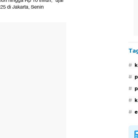
on hingga Rp 10 triliun," ujar
25 di Jakarta, Senin
Tag
#
k
#
p
#
p
#
k
#
e