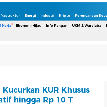
nfrastruktur
Energi
Industri
Kripto
Perencanaan Keu
) Kerja
Ekonomi Hijau
Info Pangan
UKM & Waralaba
l Kucurkan KUR Khusus
tif hingga Rp 10 T