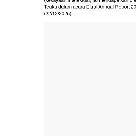
(kekayaan intelektual) itu mendapatkan plaf
Teuku dalam acara Ekraf Annual Report 20
(22/12/2025).