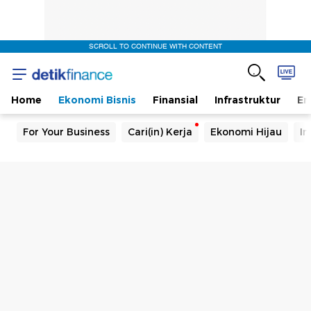
SCROLL TO CONTINUE WITH CONTENT
Home
Ekonomi Bisnis
Finansial
Infrastruktur
En
For Your Business
Cari(in) Kerja
Ekonomi Hijau
In