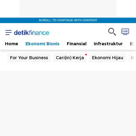
SCROLL TO CONTINUE WITH CONTENT
Home
Ekonomi Bisnis
Finansial
Infrastruktur
En
For Your Business
Cari(in) Kerja
Ekonomi Hijau
In