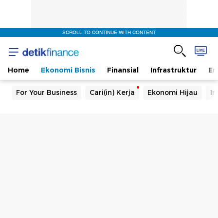
SCROLL TO CONTINUE WITH CONTENT
Home
Ekonomi Bisnis
Finansial
Infrastruktur
En
For Your Business
Cari(in) Kerja
Ekonomi Hijau
In