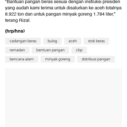
"Bantuan pangan beras sesuai dengan instruksi presiden
yang audah kami terima untuk disalurkan ke aceh totalnya
8.922 ton dan untuk pangan minyak goreng 1.784 liter,"
terang Rizal.
(hrp/hns)
cadangan beras
bulog
aceh
stok beras
ramadan
bantuan pangan
cbp
bencana alam
minyak goreng
distribusi pangan