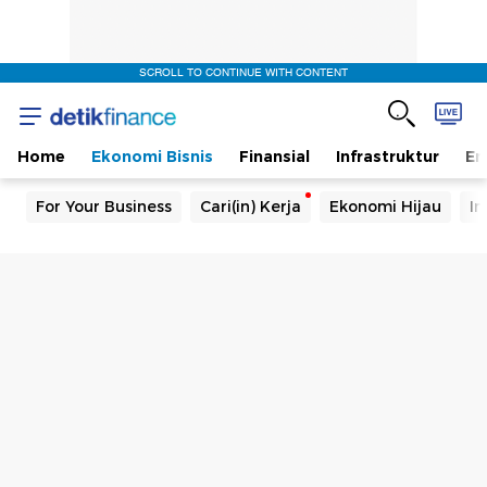
SCROLL TO CONTINUE WITH CONTENT
Home
Ekonomi Bisnis
Finansial
Infrastruktur
En
For Your Business
Cari(in) Kerja
Ekonomi Hijau
In