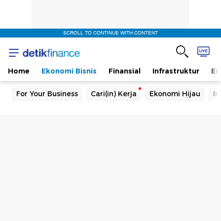
SCROLL TO CONTINUE WITH CONTENT
Home
Ekonomi Bisnis
Finansial
Infrastruktur
En
For Your Business
Cari(in) Kerja
Ekonomi Hijau
In