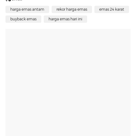
harga emas antam
rekor harga emas
emas 24 karat
buyback emas
harga emas hari ini