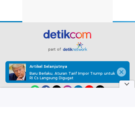
part of
Redaksi
Pedoman Media Siber
Karir
Kotak Pos
Artikel Selanjutnya
Info Iklan
Privacy Policy
Disclaimer
Baru Berlaku, Aturan Tarif Impor Trump untuk
RI Cs Langsung Digugat
Download aplikasi detikcom
Copyright @ 2026 detikcom, All right reserved