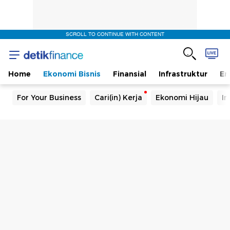
SCROLL TO CONTINUE WITH CONTENT
Home
Ekonomi Bisnis
Finansial
Infrastruktur
En
For Your Business
Cari(in) Kerja
Ekonomi Hijau
In