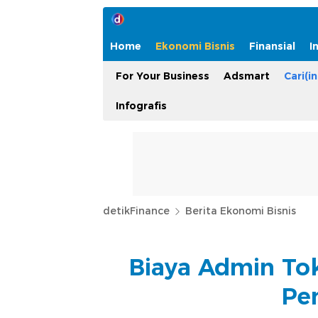
Home
Ekonomi Bisnis
Finansial
I
For Your Business
Adsmart
Cari(in
Infografis
detikFinance
Berita Ekonomi Bisnis
Biaya Admin Tok
Pe