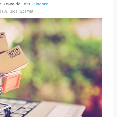
di Oswaldo -
detikFinance
21 Jan 2026 12:06 WIB