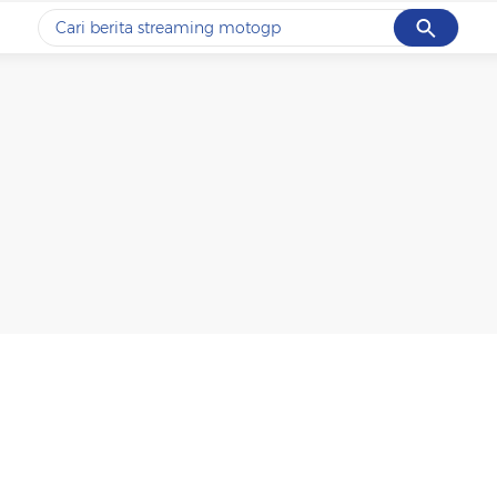
Cancel
Yang sedang ramai dicari
#1
ketik
#2
bromo
#3
streaming motogp
#4
prabowo
#5
data live draw sgp
Promoted
Terakhir yang dicari
Loading...