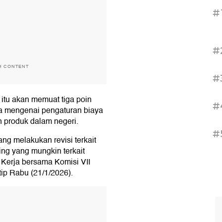
#
#
H CONTENT
#
itu akan memuat tiga poin
#
a mengenai pengaturan biaya
 produk dalam negeri.
#
ng melakukan revisi terkait
ing yang mungkin terkait
erja bersama Komisi VII
tip Rabu (21/1/2026).
T