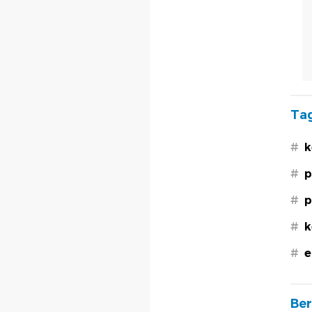
Tag
#
k
#
p
#
p
#
k
#
e
Ber