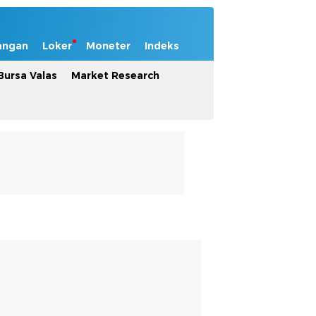
angan
Loker
Moneter
Indeks
Bursa Valas
Market Research