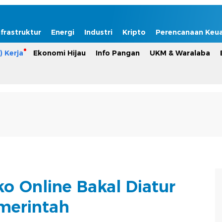
nfrastruktur
Energi
Industri
Kripto
Perencanaan Keu
) Kerja
Ekonomi Hijau
Info Pangan
UKM & Waralaba
o Online Bakal Diatur
merintah