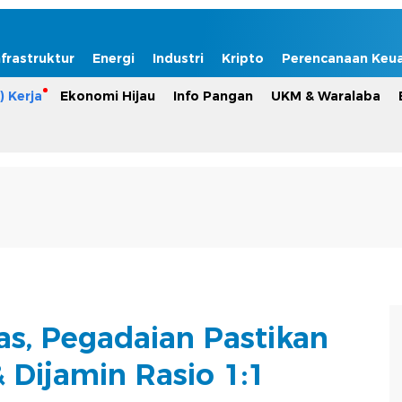
nfrastruktur
Energi
Industri
Kripto
Perencanaan Keu
) Kerja
Ekonomi Hijau
Info Pangan
UKM & Waralaba
s, Pegadaian Pastikan
 Dijamin Rasio 1:1