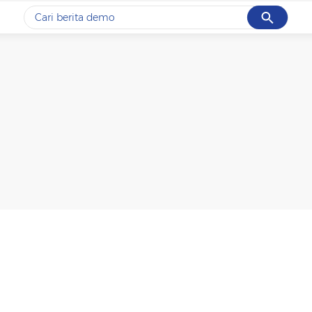
Cancel
Yang sedang ramai dicari
#1
piala presiden 2026
#2
prabowo
#3
gempa hari ini
#4
demo
#5
iran
Promoted
Terakhir yang dicari
Loading...