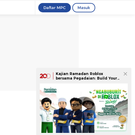
Daftar MPC
Masuk
Kajian Ramadan Roblox
bersama Pegadaian: Build Your
Future: Ramadhan Sebagai
Fondasi Masa Depan