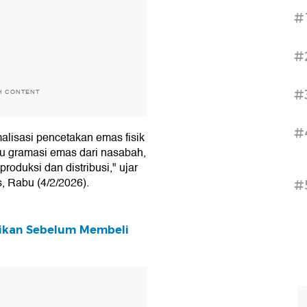
#
#
#
H CONTENT
#
alisasi pencetakan emas fisik
u gramasi emas dari nasabah,
oduksi dan distribusi," ujar
, Rabu (4/2/2026).
#
tikan Sebelum Membeli
T