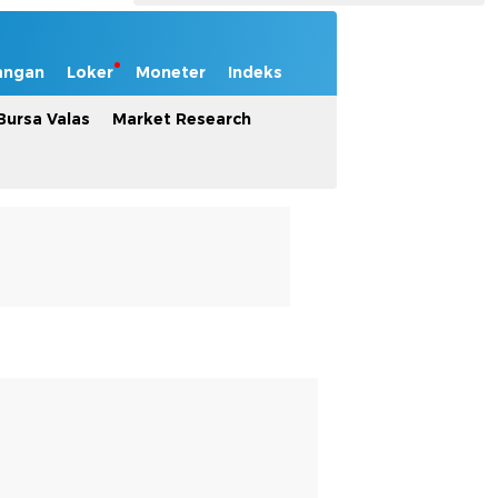
angan
Loker
Moneter
Indeks
Bursa Valas
Market Research