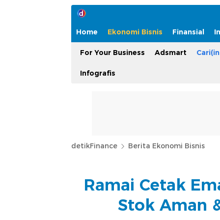
Home
Ekonomi Bisnis
Finansial
I
For Your Business
Adsmart
Cari(in
Infografis
detikFinance
Berita Ekonomi Bisnis
Ramai Cetak Ema
Stok Aman &