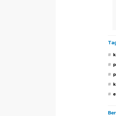
Tag
#
k
#
p
#
p
#
k
#
e
Ber