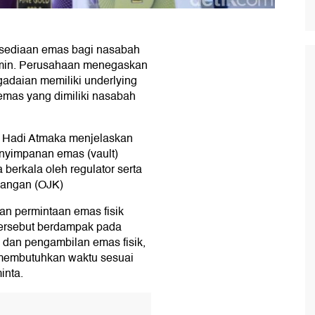
sediaan emas bagi nasabah
amin. Perusahaan menegaskan
gadaian memiliki underlying
 emas yang dimiliki nasabah
 Hadi Atmaka menjelaskan
enyimpanan emas (vault)
 berkala oleh regulator serta
uangan (OJK)
kan permintaan emas fisik
tersebut berdampak pada
 dan pengambilan emas fisik,
i membutuhkan waktu sesuai
inta.