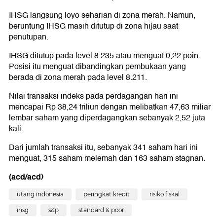
IHSG langsung loyo seharian di zona merah. Namun,
beruntung IHSG masih ditutup di zona hijau saat
penutupan.
IHSG ditutup pada level 8.235 atau menguat 0,22 poin.
Posisi itu menguat dibandingkan pembukaan yang
berada di zona merah pada level 8.211.
Nilai transaksi indeks pada perdagangan hari ini
mencapai Rp 38,24 triliun dengan melibatkan 47,63 miliar
lembar saham yang diperdagangkan sebanyak 2,52 juta
kali.
Dari jumlah transaksi itu, sebanyak 341 saham hari ini
menguat, 315 saham melemah dan 163 saham stagnan.
(acd/acd)
utang indonesia
peringkat kredit
risiko fiskal
ihsg
s&p
standard & poor