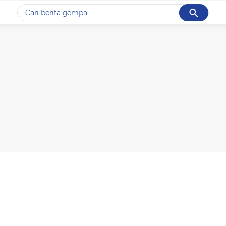
Cancel
Yang sedang ramai dicari
#1
gempa hari ini
#2
gempa
#3
prabowo
#4
iran
#5
demo
Promoted
Terakhir yang dicari
Loading...