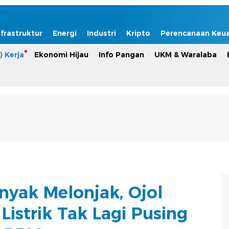
nfrastruktur
Energi
Industri
Kripto
Perencanaan Keu
) Kerja
Ekonomi Hijau
Info Pangan
UKM & Waralaba
nyak Melonjak, Ojol
istrik Tak Lagi Pusing