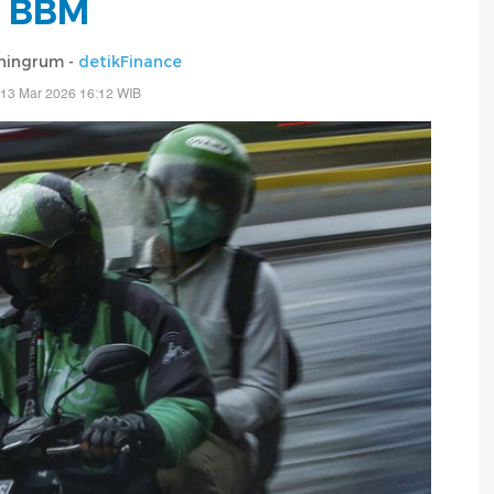
BBM
ningrum -
detikFinance
 13 Mar 2026 16:12 WIB