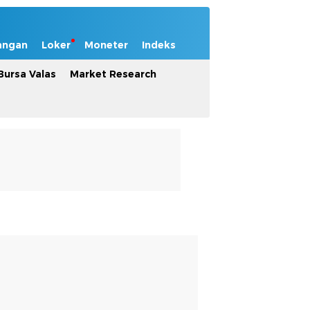
angan
Loker
Moneter
Indeks
Bursa Valas
Market Research