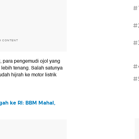
#
#
H CONTENT
#
 para pengemudi ojol yang
#
a lebih tenang. Salah satunya
dah hijrah ke motor listrik
#
ah ke RI: BBM Mahal,
T