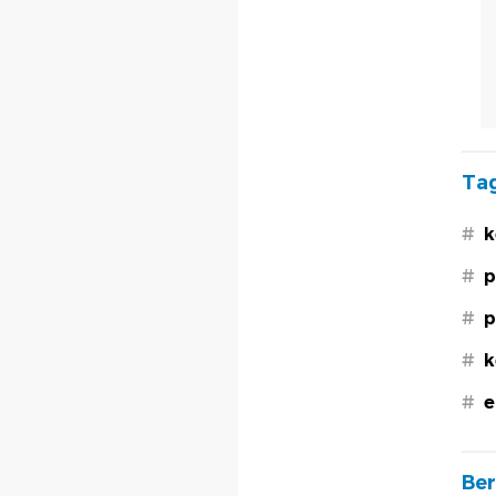
Tag
#
k
#
p
#
p
#
k
#
e
Ber