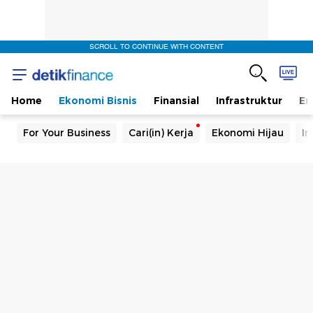
SCROLL TO CONTINUE WITH CONTENT
Home
Ekonomi Bisnis
Finansial
Infrastruktur
En
For Your Business
Cari(in) Kerja
Ekonomi Hijau
In