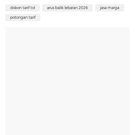
diskon tarif tol
arus balik lebaran 2026
jasa marga
potongan tarif