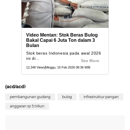
(acd/acd)
pembangunan gudang
bulog
infrastruktur pangan
anggaran rp 5 triliun