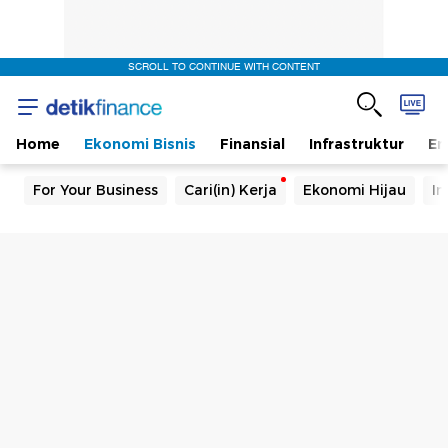
SCROLL TO CONTINUE WITH CONTENT
Home
Ekonomi Bisnis
Finansial
Infrastruktur
En
For Your Business
Cari(in) Kerja
Ekonomi Hijau
In