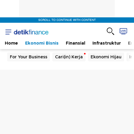
SCROLL TO CONTINUE WITH CONTENT
Home
Ekonomi Bisnis
Finansial
Infrastruktur
En
For Your Business
Cari(in) Kerja
Ekonomi Hijau
In