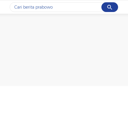
Cancel
Yang sedang ramai dicari
#1
data live draw sgp
#2
piala presiden 2026
#3
prabowo
#4
iran
#5
gempa hari ini
Promoted
Terakhir yang dicari
Loading...