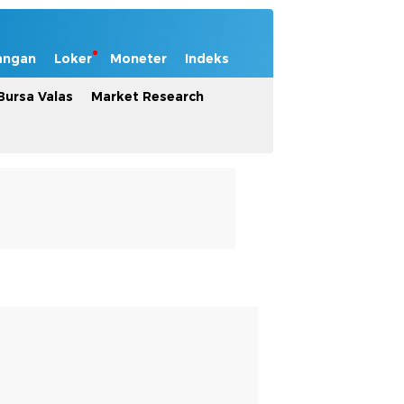
angan
Loker
Moneter
Indeks
Bursa Valas
Market Research