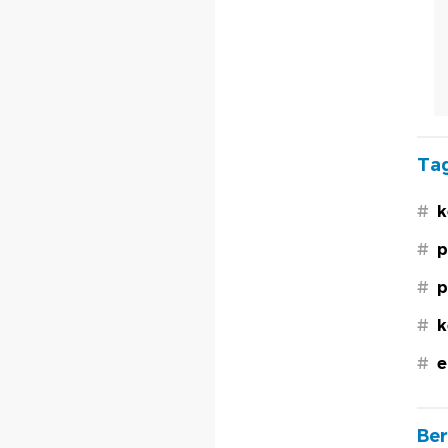
Tag
#
k
#
p
#
p
#
k
#
e
Ber