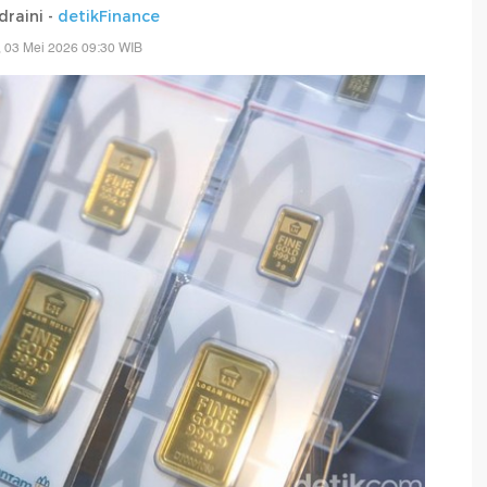
draini -
detikFinance
 03 Mei 2026 09:30 WIB