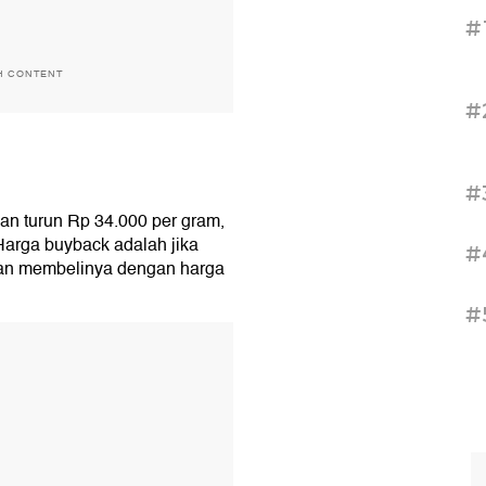
#
H CONTENT
#
#
n turun Rp 34.000 per gram,
Harga buyback adalah jika
#
an membelinya dengan harga
#
T