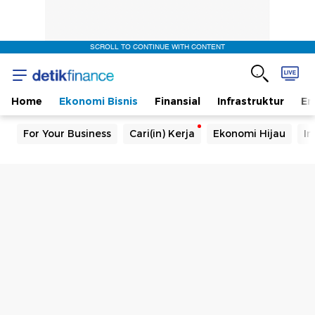
SCROLL TO CONTINUE WITH CONTENT
Home
Ekonomi Bisnis
Finansial
Infrastruktur
En
For Your Business
Cari(in) Kerja
Ekonomi Hijau
In