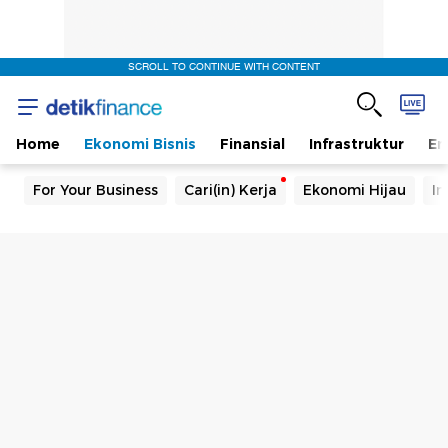
SCROLL TO CONTINUE WITH CONTENT
Home
Ekonomi Bisnis
Finansial
Infrastruktur
En
For Your Business
Cari(in) Kerja
Ekonomi Hijau
In