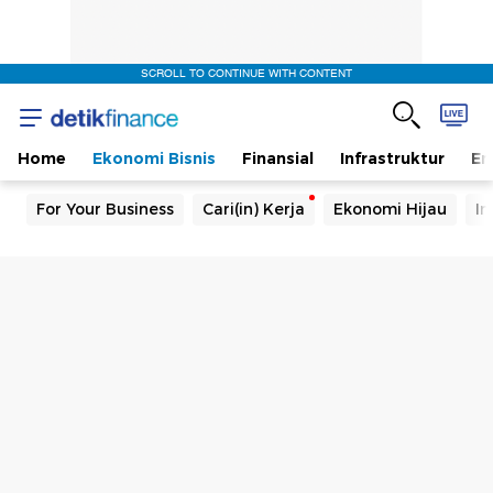
SCROLL TO CONTINUE WITH CONTENT
Home
Ekonomi Bisnis
Finansial
Infrastruktur
En
For Your Business
Cari(in) Kerja
Ekonomi Hijau
In