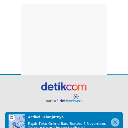
part of
Redaksi
Pedoman Media Siber
Karir
Kotak Pos
Artikel Selanjutnya
Info Iklan
Privacy Policy
Disclaimer
Pajak Toko Online Baru Berlaku 1 November,
Telanjur Bayar Gimana Nasibnya?