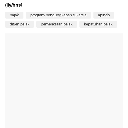
(ily/hns)
pajak
program pengungkapan sukarela
apindo
ditjen pajak
pemeriksaan pajak
kepatuhan pajak