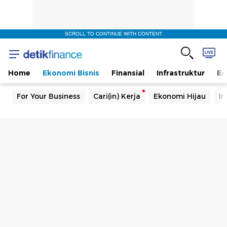
SCROLL TO CONTINUE WITH CONTENT
Home
Ekonomi Bisnis
Finansial
Infrastruktur
En
For Your Business
Cari(in) Kerja
Ekonomi Hijau
In